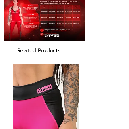
Produto de alta qualidade original Dynamite:
Não desbota, estampas não “racham”, não
perde elasticidade, nem fica transparente.
INFORMAÇÕES Tecidos: Suplex Light
Tecnológico, 85% Poliamida 15% Elastano
Cor: Mescla e verde
Modelo: L401
Related Products