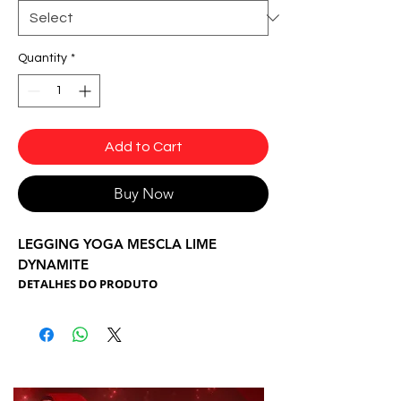
Quantity
*
Add to Cart
Buy Now
LEGGING YOGA MESCLA LIME
DYNAMITE
DETALHES DO PRODUTO
Fabricado em tecido tecnológico e
antibactericida Suplex Light com proteção UV e
que não retém suor, uma Legging bonita é
confortavel indispensável pra você arrasar na
prática de qualquer tipo de atividade física:
Musculação, dança, aeróbicos yoga e etc...