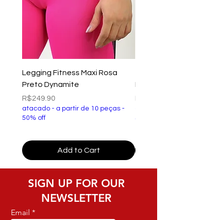
Legging Fitness Maxi Rosa
Top Fitness Xtreme Ve
Preto Dynamite
Preto Dynamite
Price
Price
R$249.90
R$149.90
atacado - a partir de 10 peças -
atacado - a partir de 10 p
50% off
50% off
Add to Cart
SIGN UP FOR OUR
NEWSLETTER
Email