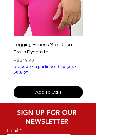
Tecnologia: Tem Proteção FPS 50 que
além de proteger sua pele dos efeitos
nocivos dos raios UVa e UVb, garante
cores mais vivas e de maior
durabilidade, contando com forro e
elástico para maior segurança e
Legging Fitness Maxi Rosa
Top Fitness Xtreme Ve
sustentação. Costura altamente
Preto Dynamite
Preto Dynamite
resistente, que possui elasticidade
Price
Price
R$249.90
R$149.90
junto ao tecido e linhas específicas para
atacado - a partir de 10 peças -
atacado - a partir de 10 p
moda fitness.
50% off
50% off
• Tecido: Poliéster
• Estampado
Add to Cart
• Modelagem anatômica
• Visual único
• Modelo veste M na parte na parte
SIGN UP FOR OUR
Superior e G na parte inferior
NEWSLETTER
• Composição: 85% Poliéster 15%
Email
Elastano