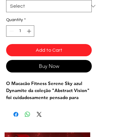
Quantity
*
Add to Cart
Buy Now
O
Macacão Fitness Serene Sky azul
Dynamite
da coleção "Abstract Vision"
foi cuidadosamente pensado para
valorizar a silhueta, trazendo estilo e
conforto para seus treinos.
As alças personalizadas adicionam um
toque único e moderno, enquanto o