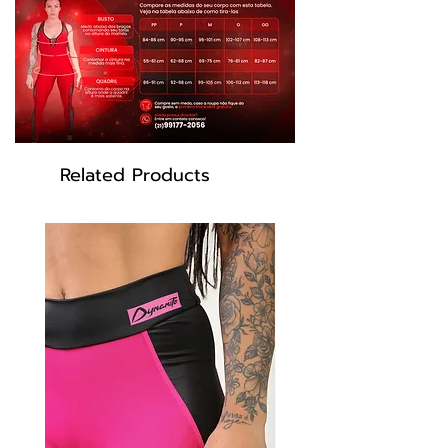
detalhes elegantes e femininos,
projetados estrategicamente para
realçar as curvas do corpo de forma
harmoniosa. Eles podem criar a ilusão
de uma silhueta mais curvilínea,
destacando áreas como a cintura, os
quadris ou o busto.
Related Products
A cor preta é uma escolha clássica e
versátil, conhecida por sua capacidade
de emagrecer visualmente e
proporcionar um visual elegante.
Os detalhes em tule adicionam um
toque de sensualidade à peça que cria
um efeito visual intrigante e sedutor.
A combinação do tecido metalizado
com o tule cria um contraste
interessante, adicionando