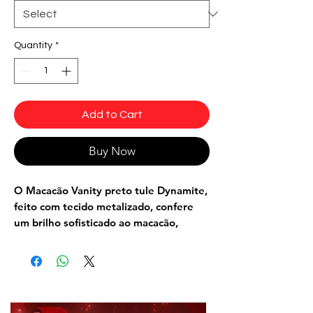
Quantity
*
Add to Cart
Buy Now
O
Macacão Vanity preto tule Dynamite
,
feito com tecido metalizado, confere
um brilho sofisticado ao macacão,
permitindo que você se destaque
durante seus treinos ou eventos
fitness.
Os recortes em formatos de onda são