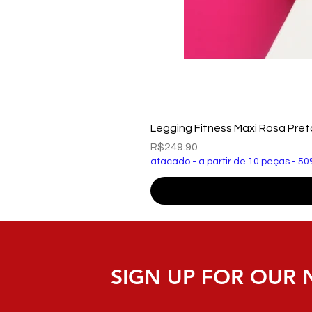
Legging Fitness Maxi Rosa Pre
Price
R$249.90
atacado - a partir de 10 peças - 50
SIGN UP FOR OUR 