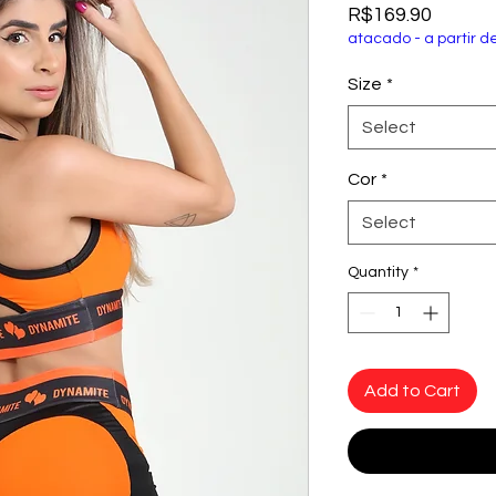
Price
R$169.90
atacado - a partir d
Size
*
Select
Cor
*
Select
Quantity
*
Add to Cart