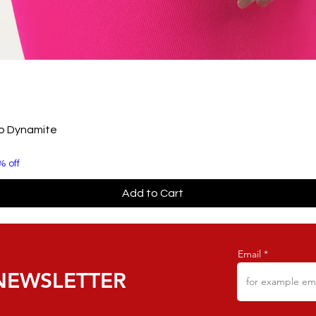
to Dynamite
% off
Add to Cart
Email
NEWSLETTER