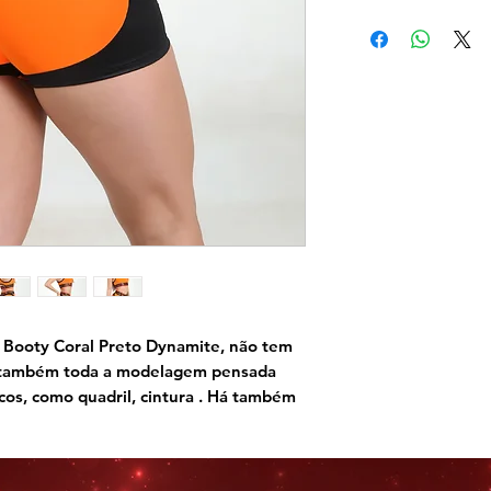
 Booty Coral Preto Dynamite,
não tem
 também toda a modelagem pensada
icos, como quadril, cintura . Há também
ara levantar e modelar os glúteos.
cintura. Tenha certeza que você vai se
ue só a Dynamite tem.