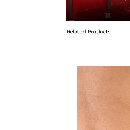
• Busto 93 cm
• Ombro 41 cm
• Modelo Veste Tam G
• Altura 1.75 cm
Related Products
Modelo sh2094