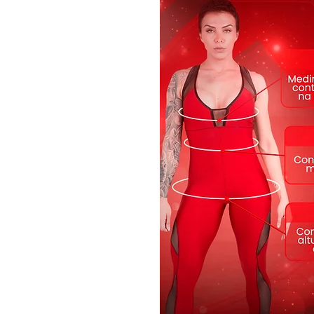
Tecnologias:
UV Protection - Proteção FPS 5
bloqueiam a passagem dos raio
Transpirabilidade - Peça com a
transpirabilidade, respirabilid
Antibactericida - Tecido com a
proporciona proteção efetiva co
mantendo a higiene e evitando
• Tecido:Suplex, Cirre
• Modelagem anatômica
• Cintura Media
• Secagem rápida
• Composição: 85% Poliamida 
• Cor Coral, Preto
Modelo Medidas
• Quadril 115 cm
• Cintura 76 cm