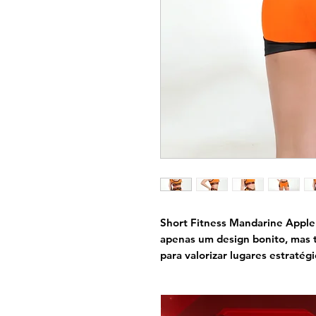
Short Fitness Mandarine Apple
apenas um design bonito, mas
para valorizar lugares estratég
um detalhe abaixo do bumbum p
Possui cós duplo para afinar a 
sentir incrível nessa legging q