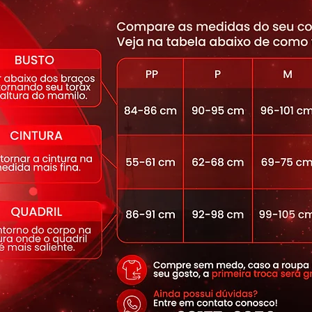
0 proporcionada pelos fios que
s UV-a e UV-b
lta filamentagem, que proporciona
ade e secagem rápida.
cabamento funcional, que mata germes e
ntra bactérias, ácaros e fungos,
 odores.
15% Elastano