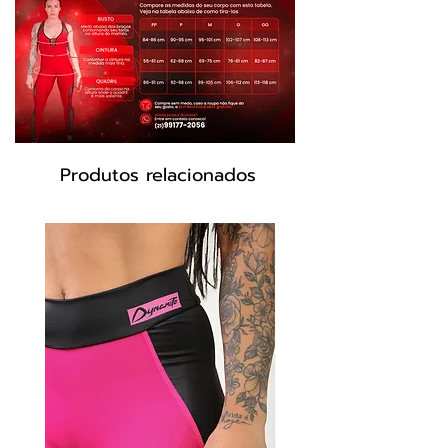
Sensuality ®. Tem Proteção FPS 50 que
além de proteger sua pele dos efeitos
nocivos dos raios UVa e UVb garante
cores mais vivas e de maior
durabilidade. Possui cós alto e tem
compressão média, sublimação high
resolution.
Produtos relacionados
Produto 100% Original e Exclusivo
Dynamite
Valoriza suas Shapes e Músculos.
Tecido: Sensuality ®
Composição: 85% Poliéster 15%
Elastano