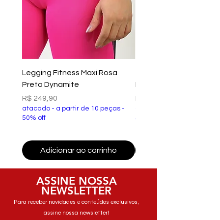
Legging Fitness Maxi Rosa
Top Fitness Xtreme Ve
Preto Dynamite
Preto Dynamite
Preço
Preço
R$ 249,90
R$ 149,90
atacado - a partir de 10 peças -
atacado - a partir de 10 p
50% off
50% off
Adicionar ao carrinho
Adicionar ao carri
ASSINE NOSSA
NEWSLETTER
Para receber novidades e conteúdos exclusivos,
assine nossa newsletter!