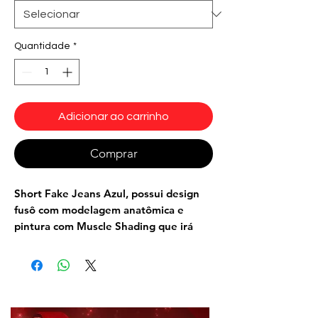
Quantidade
*
Adicionar ao carrinho
Comprar
Short Fake Jeans Azul, possui design
fusô com modelagem anatômica e
pintura com Muscle Shading que irá
valorizar e definir seus músculos e se
ajustar a suas shapes e estampa
exclusiva moderna com detalhes
ultrarrealistas em 3D, fabricada com
tecido antibactericidade e easy care