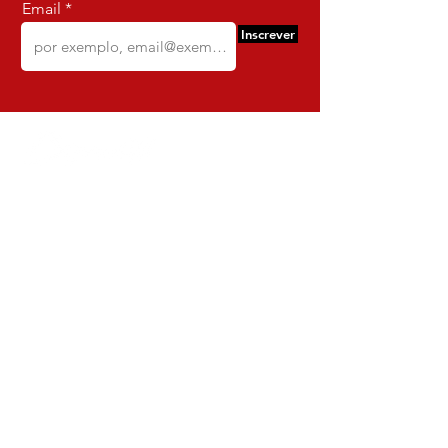
Email
Inscrever
Comercio e Confeccoes de Roupas
Dynamite
CNPJ:
16.652.680
/0001-68
Rua Euzebio de Almeida, N 2135
Jardim Sullacap - Rio de janeiro,
Rio de janeiro - Brazil - Ce:
21.741-171
Institucional
Envio e Devoluções
Política da Loja
Política de Privacidade