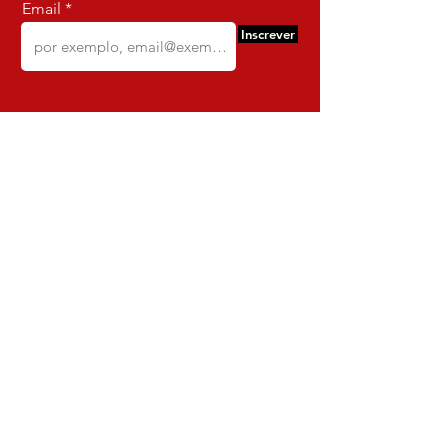
Email
Inscrever
Comercio e Confeccoes de Roupas
Dynamite
CNPJ:
16.652.680
/0001-68
Rua Euzebio de Almeida, N 2135
Jardim Sullacap - Rio de janeiro,
Rio de janeiro - Brazil - Ce:
21.741-171
Institucional
Envio e Devoluções
Política da Loja
Política de Privacidade