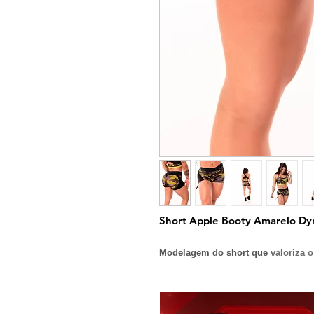
Short Apple Booty Amarelo Dy
Modelagem do short que
valoriza
Tecidos:
Cirré
Composição:
85% Poliéster e 15% E