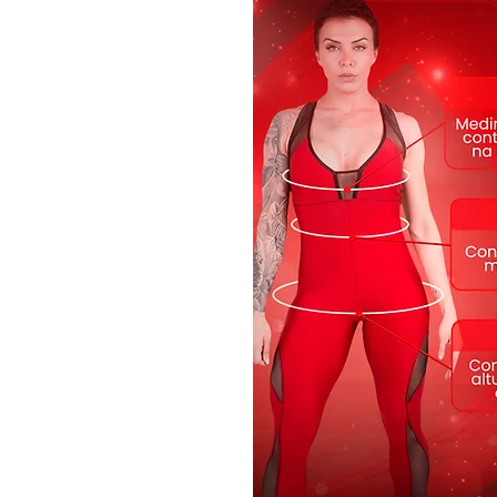
Cós
: Preto
Modelo
: SH2094