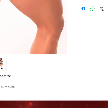
namite
 o bumbum.
lastano