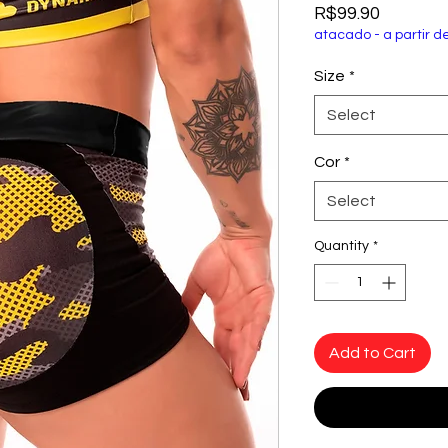
Price
R$99.90
atacado - a partir d
Size
*
Select
Cor
*
Select
Quantity
*
Add to Cart