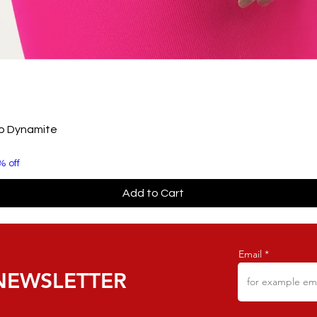
to Dynamite
% off
Add to Cart
Email
NEWSLETTER