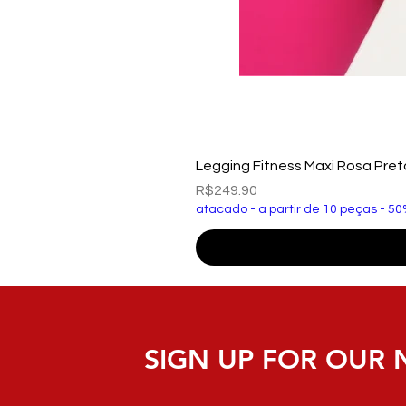
Legging Fitness Maxi Rosa Pre
Price
R$249.90
atacado - a partir de 10 peças - 50
SIGN UP FOR OUR 