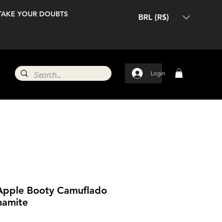
TAKE YOUR DOUBTS
BRL (R$)
Login
 Apple Booty Camuflado
namite