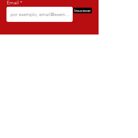
Email
Inscrever
Comercio e Confeccoes de Roupas
Dynamite
CNPJ:
16.652.680
/0001-68
Rua Euzebio de Almeida, N 2135
Jardim Sullacap - Rio de janeiro,
Rio de janeiro - Brazil - Ce:
21.741-171
Institucional
Envio e Devoluções
Política da Loja
Política de Privacidade