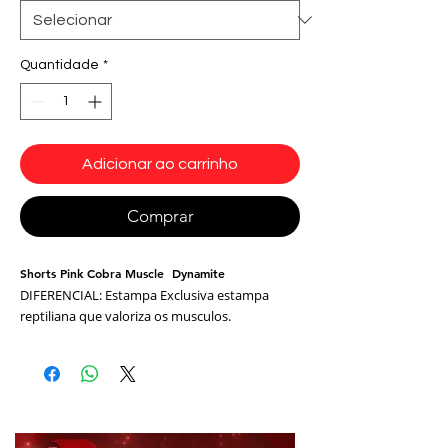
Quantidade
*
Adicionar ao carrinho
Comprar
Shorts Pink Cobra Muscle Dynamite
DIFERENCIAL: Estampa Exclusiva estampa
reptiliana que valoriza os musculos.
Modelagem anatomica que valoriza as curvas,
é fabricada em tecido tecnológico e
antibactericida cirre com proteção UV e que
não retém suor.
- Flexivel
- Maleável