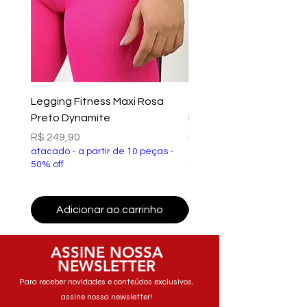
Legging Fitness Maxi Rosa
Top Fitness Xtreme Ve
Preto Dynamite
Preto Dynamite
Preço
Preço
R$ 249,90
R$ 149,90
atacado - a partir de 10 peças -
atacado - a partir de 10 p
50% off
50% off
Adicionar ao carrinho
Adicionar ao carri
ASSINE NOSSA
NEWSLETTER
Para receber novidades e conteúdos exclusivos,
assine nossa newsletter!