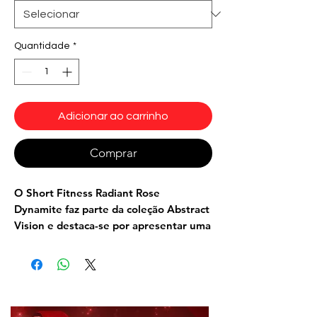
Quantidade
*
Adicionar ao carrinho
Comprar
O
Short Fitness
Radiant Rose
Dynamite
faz parte da coleção Abstract
Vision e destaca-se por apresentar uma
estampa abstrata moderna nas cores
rose e preto. E uma combinação de
design contemporâneo com uma paleta
de cores elegante.