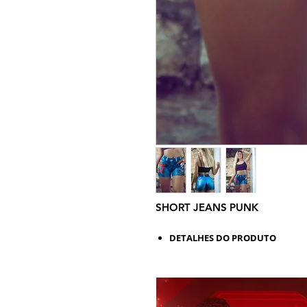
SHORT JEANS PUNK
DETALHES DO PRODUTO
Esta Legging Fitness tem design fusô,
em tecido tecnológico e antibacterici
retém suor, uma Legging bonita é ind