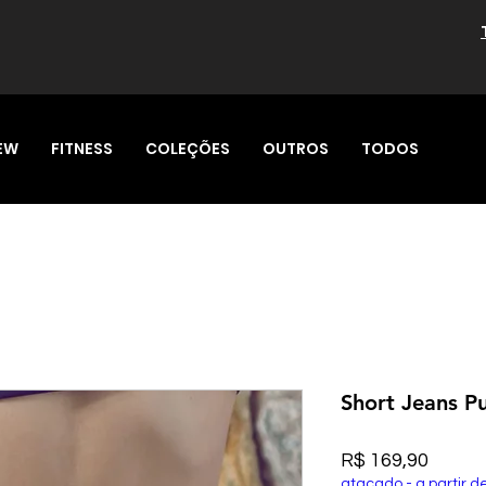
EW
FITNESS
COLEÇÕES
OUTROS
TODOS
Short Jeans P
Preço
R$ 169,90
atacado - a partir d