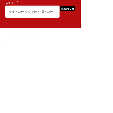
Email
Inscrever
Comercio e Confeccoes de Roupas
Dynamite
CNPJ:
16.652.680
/0001-68
Rua Euzebio de Almeida, N 2135
Jardim Sullacap - Rio de janeiro,
Rio de janeiro - Brazil - Ce:
21.741-171
Institucional
Envio e Devoluções
Política da Loja
Política de Privacidade