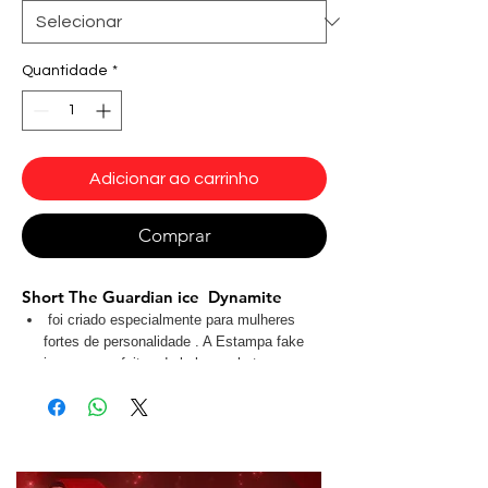
Quantidade
*
Adicionar ao carrinho
Comprar
Short The Guardian ice Dynamite
foi criado especialmente para mulheres
fortes de personalidade . A Estampa fake
jeans com efeitos de bolsos e botoes em
3D. Possui efeito muscle shading, que
confere volume e define os músculos, dando
um toque a mais de sensualidade nas
curvas sinuosas Possui elástico no cós para
melhor suporte . O tecido com filtro FPS