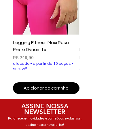
Legging Fitness Maxi Rosa
Top Fitness Xtreme Ve
Preto Dynamite
Preto Dynamite
Preço
Preço
R$ 249,90
R$ 149,90
atacado - a partir de 10 peças -
atacado - a partir de 10 p
50% off
50% off
Adicionar ao carrinho
Adicionar ao carri
ASSINE NOSSA
NEWSLETTER
Para receber novidades e conteúdos exclusivos,
assine nossa newsletter!