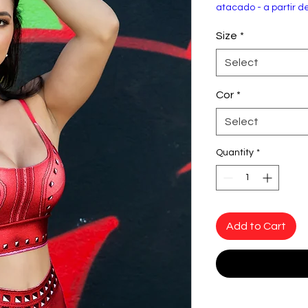
atacado - a partir d
Size
*
Select
Cor
*
Select
Quantity
*
Add to Cart