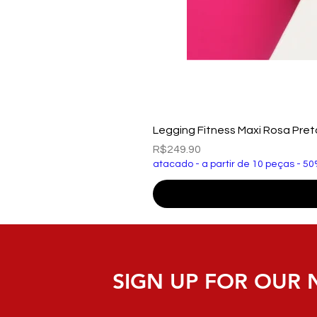
Legging Fitness Maxi Rosa Pre
Price
R$249.90
atacado - a partir de 10 peças - 50
SIGN UP FOR OUR 