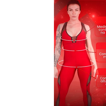
Tamanhos P , M ,G
Cor vermelho , branco