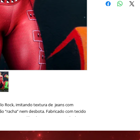
lo Rock, imitando textura de jeans com
não “racha” nem desbota. Fabricado com tecido
o FPS 50 que além de proteger sua pele dos
garante cores mais vivas e de maior
ajustaveis .
tano