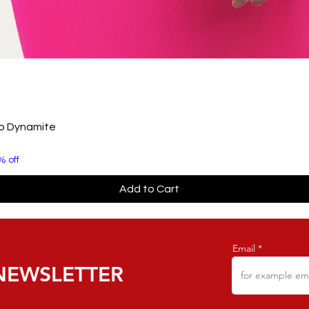
to Dynamite
% off
Add to Cart
Email
NEWSLETTER