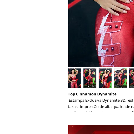
Top Cinnamon Dynamite
Estampa Exclusiva Dynamite 3D, esti
taxas. impressão de alta qualidade 
antibactericidade Sire®. Tem Proteçã
efeitos nocivos dos raios UVa e UVb 
durabilidade. Modelagem com alças re
Composição: 85% Poliéster 15% Elas