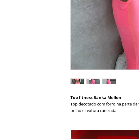
Top fitness Banka Mellon
Top decotado com forro na parte da
brilho e textura canelada.
Composição:
85% Poliamida
15% Elastano