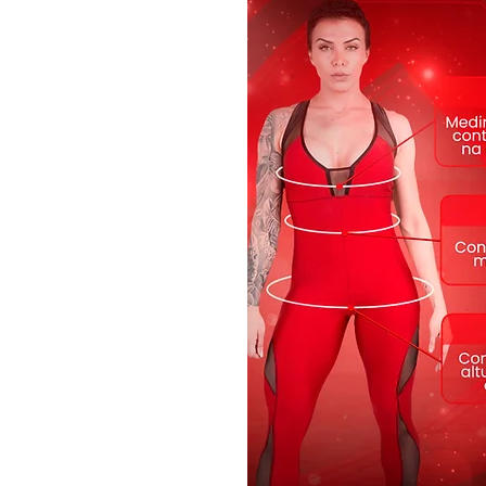
Cor: Rosa-chiclete
Modelo: T979