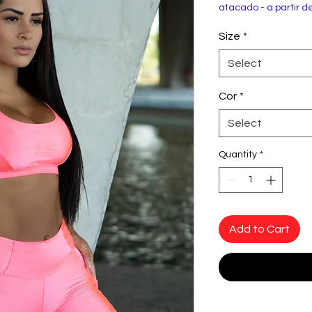
atacado - a partir d
Size
*
Select
Cor
*
Select
Quantity
*
Add to Cart