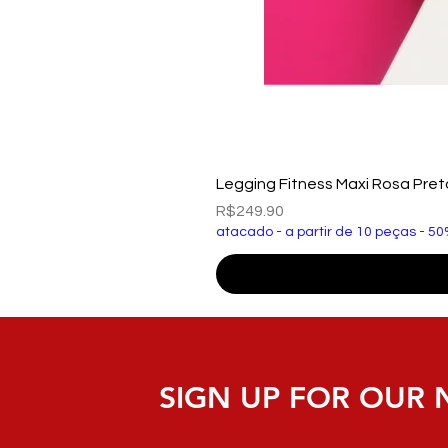
Legging Fitness Maxi Rosa Pre
Price
R$249.90
atacado - a partir de 10 peças - 50
SIGN UP FOR OUR 