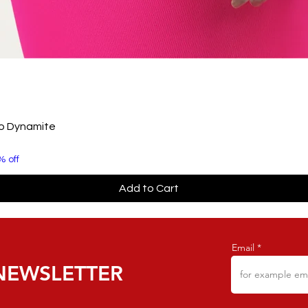
to Dynamite
% off
Add to Cart
Email
NEWSLETTER