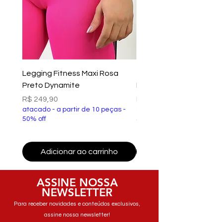
Legging Fitness Maxi Rosa
Top Fitness Xtreme Ve
Preto Dynamite
Preto Dynamite
Preço
Preço
R$ 249,90
R$ 149,90
atacado - a partir de 10 peças -
atacado - a partir de 10 p
50% off
50% off
Adicionar ao carrinho
Adicionar ao carri
ASSINE NOSSA
NEWSLETTER
Para receber novidades e conteúdos exclusivos,
assine nossa newsletter!