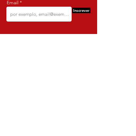
Email
Inscrever
Comercio e Confeccoes de Roupas
Dynamite
CNPJ:
16.652.680
/0001-68
Rua Euzebio de Almeida, N 2135
Jardim Sullacap - Rio de janeiro,
Rio de janeiro - Brazil - Ce:
21.741-171
Institucional
Envio e Devoluções
Política da Loja
Política de Privacidade