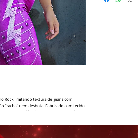
lo Rock, imitando textura de jeans com
não “racha” nem desbota. Fabricado com tecido
o FPS 50 que além de proteger sua pele dos
garante cores mais vivas e de maior
ajustaveis .
tano