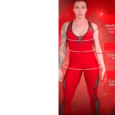
Tamanhos P , M ,G
Cor pink , branco