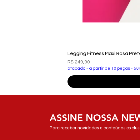
Legging Fitness Maxi Rosa Pre
Preço
R$ 249,90
atacado - a partir de 10 peças - 50
ASSINE NOSSA NE
Para receber novidades e conteúdos exclusi