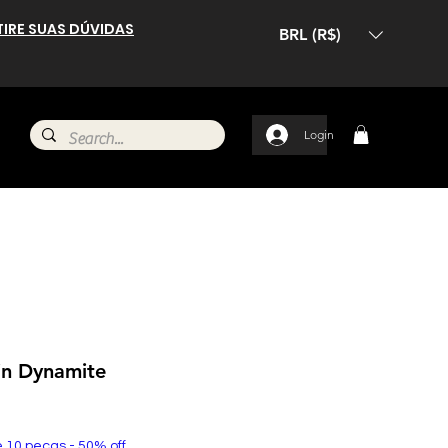
TIRE SUAS DÚVIDAS
BRL (R$)
Login
in Dynamite
e 10 peças - 50% off