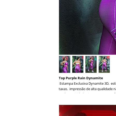
Top Purple Rain Dynamite
Estampa Exclusiva Dynamite 3D, esti
taxas. impressão de alta qualidade 
antibactericidade Sire®. Tem Proteçã
efeitos nocivos dos raios UVa e UVb 
durabilidade. Modelagem com alças re
Composição: 85% Poliéster 15% Elas