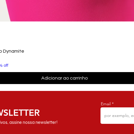
to Dynamite
% off
Adicionar ao carrinho
Email
WSLETTER
vos, assine nossa newsletter!