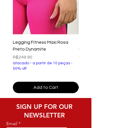
Legging Fitness Maxi Rosa
Top Fitness Xtreme Ve
Preto Dynamite
Preto Dynamite
Price
Price
R$249.90
R$149.90
atacado - a partir de 10 peças -
atacado - a partir de 10 p
50% off
50% off
Add to Cart
SIGN UP FOR OUR
NEWSLETTER
Email