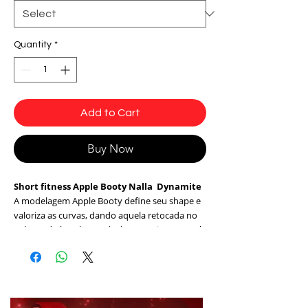
Quantity
*
Add to Cart
Buy Now
Short fitness Apple Booty Nalla Dynamite
A modelagem Apple Booty define seu shape e
valoriza as curvas, dando aquela retocada no
volume do bumbum. Ideal para treinos ou até
mesmo para compor um look casual.
Cores:
Preto e Branco com Estampa Animal
Print
Tecido:
Suplex Light (detalhes em Cirré)
Composição:
85% Poliamida 15% Elastano