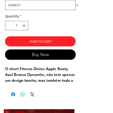
Quantity
*
Add to Cart
Buy Now
O short Fitness Divine Apple Booty
Azul Branco Dynamite, não tem apenas
um design bonito, mas também toda a
modelagem pensada para valorizar
lugares estratégicos, como quadril,
cintura e coxa. Há também um detalhe
abaixo do bumbum para levantar e
modelar os glúteos. Possui cós duplo