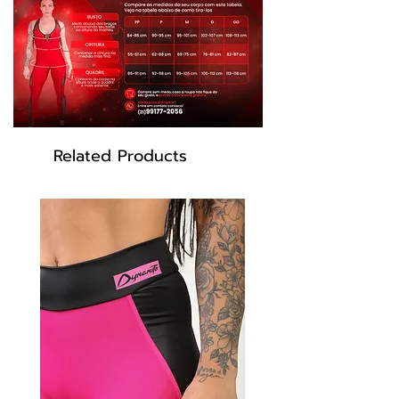
personalizado . Tenha certeza que você
vai se sentir incrível nesse short que só
a Dynamite tem.
Tecnologias:
Related Products
UV Protection - Proteção FPS 50
proporcionada pelos fios que
bloqueiam a passagem dos raios UV-a e
UV-b
Transpirabilidade - Peça com alta
filamentagem, que proporciona
transpirabilidade, respirabilidade e
secagem rápida.
Antibactericida - Tecido com
acabamento funcional, que mata