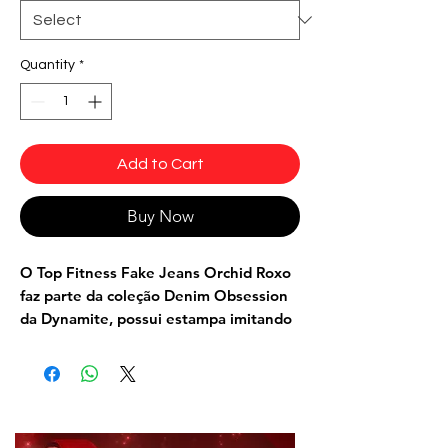
Quantity
*
Add to Cart
Buy Now
O Top Fitness Fake Jeans Orchid Roxo
faz parte da coleção Denim Obsession
da Dynamite, possui estampa imitando
o fake jeans super realista e tem
aquele muscle shading que a gente
adora! O top fitness veio para trazer
muito conforto, estilo, beleza e
tecnologia no treino!