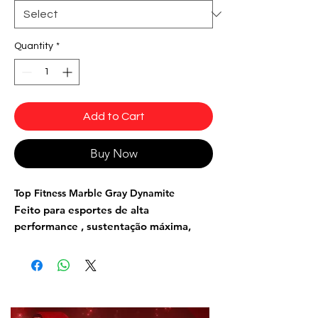
Quantity
*
Add to Cart
Buy Now
Top Fitness Marble Gray Dynamite
Feito para esportes de alta
performance , sustentação máxima,
costa estilo Nadador.
Tecido: Suplex light
Composição: 85% Poliamida 15%
Elastano
Cor: Tie Die, preto