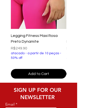
Legging Fitness Maxi Rosa
Top Fitness Xtreme Ve
Preto Dynamite
Preto Dynamite
Price
Price
R$249.90
R$149.90
atacado - a partir de 10 peças -
atacado - a partir de 10 p
50% off
50% off
Add to Cart
SIGN UP FOR OUR
NEWSLETTER
Email